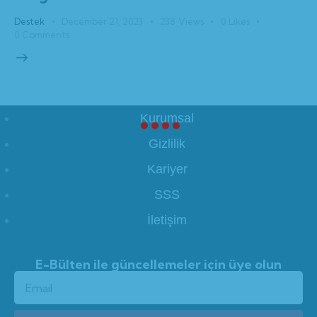
Destek
December 21, 2023
238
Views
0
Likes
0
Comments
Kurumsal
Gizlilik
Kariyer
SSS
İletişim
E-Bülten ile güncellemeler için üye olun