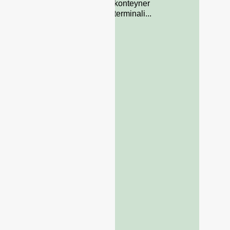
konteyner
terminali...