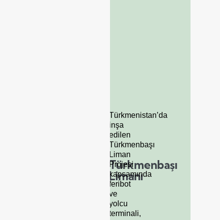
Türkmenistan’da
inşa
edilen
Türkmenbaşı
Liman
Türkmenbaşı
Projesi
Limanı
kapsamında
feribot
ve
yolcu
terminali,