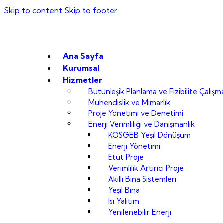
Skip to content
Skip to footer
Ana Sayfa
Kurumsal
Hizmetler
Bütünleşik Planlama ve Fizibilite Çalışma
Mühendislik ve Mimarlık
Proje Yönetimi ve Denetimi
Enerji Verimliliği ve Danışmanlık
KOSGEB Yeşil Dönüşüm
Enerji Yönetimi
Etüt Proje
Verimlilik Artırıcı Proje
Akıllı Bina Sistemleri
Yeşil Bina
Isı Yalıtım
Yenilenebilir Enerji