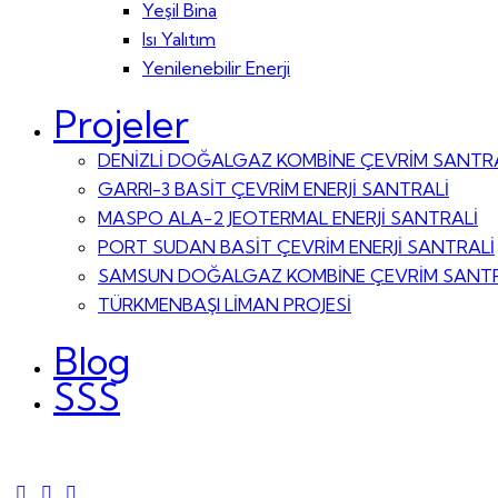
Yeşil Bina
Isı Yalıtım
Yenilenebilir Enerji
Projeler
DENİZLİ DOĞALGAZ KOMBİNE ÇEVRİM SANTR
GARRI-3 BASİT ÇEVRİM ENERJİ SANTRALİ
MASPO ALA-2 JEOTERMAL ENERJİ SANTRALİ
PORT SUDAN BASİT ÇEVRİM ENERJİ SANTRALİ
SAMSUN DOĞALGAZ KOMBİNE ÇEVRİM SANTR
TÜRKMENBAŞI LİMAN PROJESİ
Blog
SSS